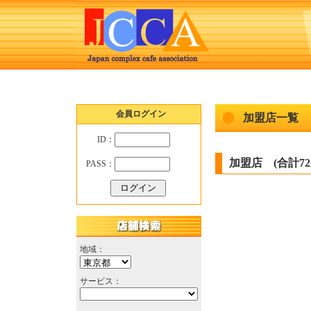
会員ログイン
加盟店一覧
ID：
加盟店 (合計72
PASS：
地域：
サービス：