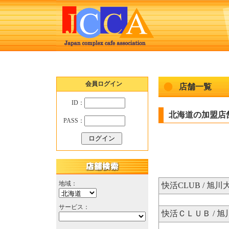
会員ログイン
店舗一覧
ID：
北海道の加盟店
PASS：
地域：
快活CLUB / 旭川
サービス：
快活ＣＬＵＢ / 