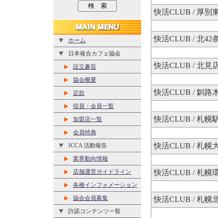
快活CLUB / 厚別
快活CLUB / 北42
ホーム
日本複合カフェ協会
快活CLUB / 北見
設立趣旨
協会概要
快活CLUB / 釧路
定款
役員・会員一覧
快活CLUB / 札
加盟店一覧
会員特典
快活CLUB / 札
JCCA 活動報告
業界動向情報
店舗運営ガイドライン
快活CLUB / 札
各種インフォメーション
協会会員募集
快活CLUB / 札
許諾コンテンツ一覧