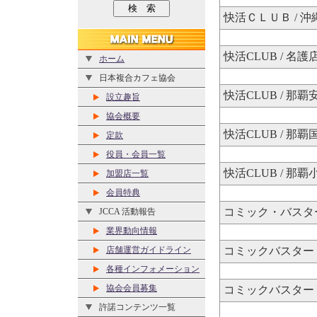
快活ＣＬＵＢ / 
快活CLUB / 名護
ホーム
日本複合カフェ協会
快活CLUB / 那覇
設立趣旨
協会概要
快活CLUB / 那
定款
役員・会員一覧
快活CLUB / 那覇
加盟店一覧
会員特典
コミック・バスター
JCCA 活動報告
業界動向情報
店舗運営ガイドライン
コミックバスター 
各種インフォメーション
協会会員募集
コミックバスター / O
許諾コンテンツ一覧