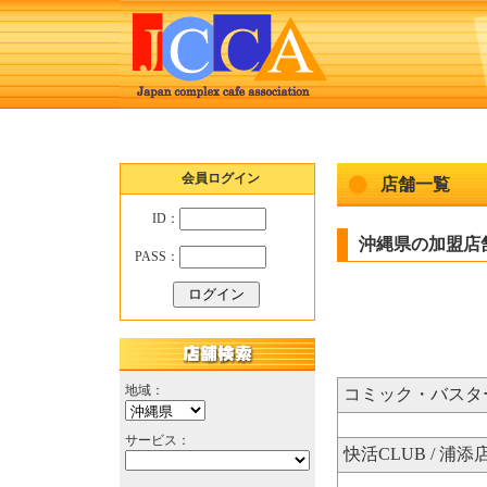
会員ログイン
店舗一覧
ID：
沖縄県の加盟店
PASS：
地域：
コミック・バスター
サービス：
快活CLUB / 浦添