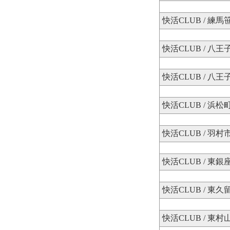
快活CLUB / 練
快活CLUB / 八
快活CLUB / 八王
快活CLUB / 浜松
快活CLUB / 羽
快活CLUB / 東銀
快活CLUB / 東
快活CLUB / 東村