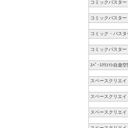
コミックバスター 
コミックバスター 
コミック・バスター
コミックバスター 
ｽﾍﾟｰｽｸﾘｴｲﾄ自遊
スペースクリエイト
スペースクリエイト
スペースクリエイト
スペースクリエイト