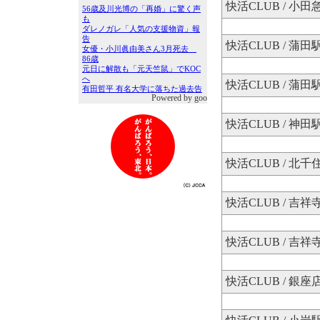
快活CLUB / 小
快活CLUB / 蒲
快活CLUB / 蒲
Powered by goo
快活CLUB / 神
快活CLUB / 北
快活CLUB / 吉
快活CLUB / 吉祥
快活CLUB / 銀座