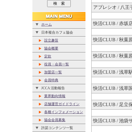
アプレシオ / 八
快活CLUB / 赤坂
ホーム
日本複合カフェ協会
快活CLUB / 秋
設立趣旨
協会概要
快活CLUB / 秋
定款
役員・会員一覧
快活CLUB / 浅草
加盟店一覧
会員特典
快活CLUB / 浅
JCCA 活動報告
業界動向情報
店舗運営ガイドライン
快活CLUB / 足
各種インフォメーション
協会会員募集
快活CLUB / 池
許諾コンテンツ一覧