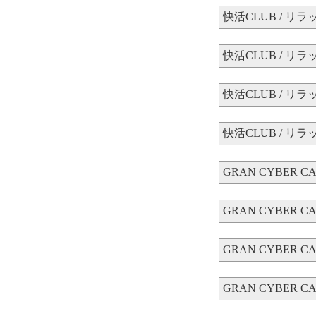
快活CLUB / リ
快活CLUB / リ
快活CLUB / リ
快活CLUB / リラ
GRAN CYBER CA
GRAN CYBER C
GRAN CYBER CA
GRAN CYBER C