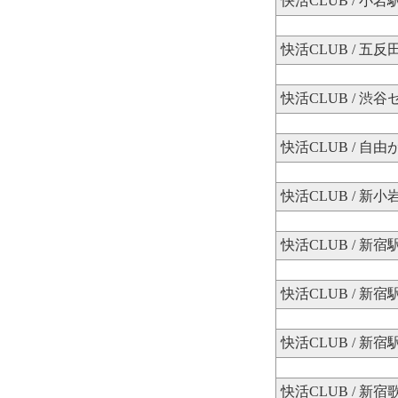
快活CLUB / 小
快活CLUB / 五
快活CLUB / 渋
快活CLUB / 自
快活CLUB / 新
快活CLUB / 新
快活CLUB / 新
快活CLUB / 新
快活CLUB / 新