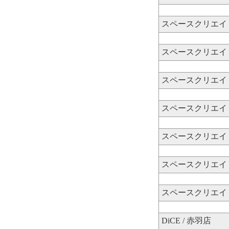
スペースクリエイト
スペースクリエイト
スペースクリエイト
スペースクリエイト
スペースクリエイト
スペースクリエイト
スペースクリエイト
DiCE / 赤羽店