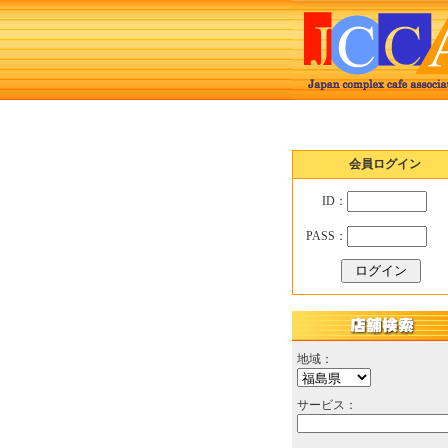
会員ログイン
ID：
PASS：
地域：
サービス：