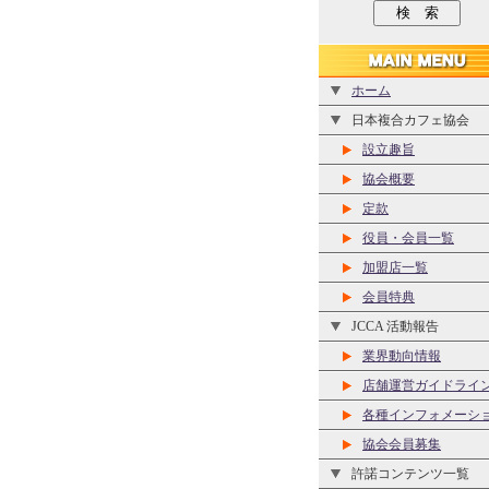
ホーム
日本複合カフェ協会
設立趣旨
協会概要
定款
役員・会員一覧
加盟店一覧
会員特典
JCCA 活動報告
業界動向情報
店舗運営ガイドライ
各種インフォメーシ
協会会員募集
許諾コンテンツ一覧