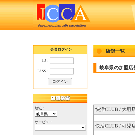
会員ログイン
店舗一覧
ID：
岐阜県の加盟店
PASS：
地域：
快活CLUB / 大垣
サービス：
快活CLUB / 可児