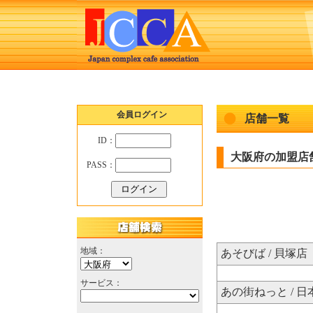
会員ログイン
店舗一覧
ID：
大阪府の加盟店
PASS：
地域：
あそびば / 貝塚店
サービス：
あの街ねっと / 