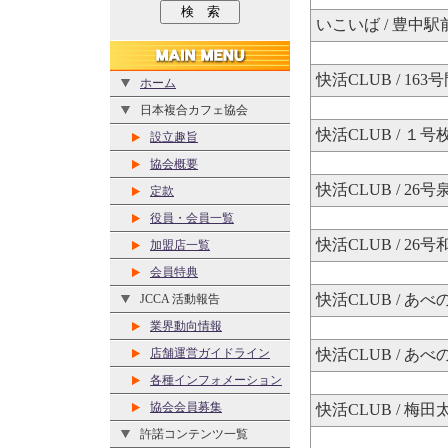
いこいば / 豊中駅
快活CLUB / 163
ホーム
日本複合カフェ協会
快活CLUB / １号
設立趣旨
協会概要
快活CLUB / 26
定款
役員・会員一覧
快活CLUB / 26
加盟店一覧
会員特典
快活CLUB / あ
JCCA 活動報告
業界動向情報
店舗運営ガイドライン
快活CLUB / あ
各種インフォメーション
協会会員募集
快活CLUB / 梅
許諾コンテンツ一覧