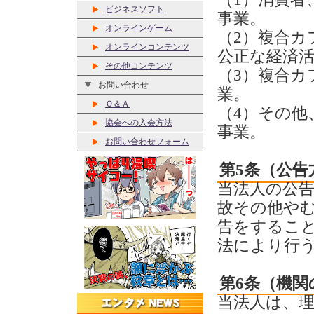
ビジネスソフト
事業。
オンラインゲーム
（2）複合カ
オンラインコンテンツ
公正な経済
その他コンテンツ
（3）複合カ
お問い合わせ
業。
Ｑ＆Ａ
（4）その他
協会への入会方法
事業。
お問い合わせフォーム
第5条（公告
当法人の公
故その他や
告をするこ
法により行
第6条（機関
当法人は、