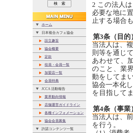
2 この法人
必要な地に
止する場合
ホーム
日本複合カフェ協会
第3条（目的
設立趣旨
当法人は、
協会概要
則等を通じ
定款
あわせて、
役員・会員一覧
のこと、業
加盟店一覧
動をしてま
会員特典
協会一本化
JCCA 活動報告
を目指して
業界動向情報
店舗運営ガイドライン
第4条（事業
各種インフォメーション
当法人は、
協会会員募集
を行う。
許諾コンテンツ一覧
（1）消費者