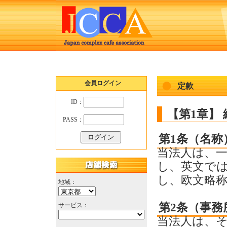
会員ログイン
定款
ID：
【第1章】
PASS：
第1条（名称
当法人は、
し、英文ではJapa
し、欧文略称
地域：
第2条（事務
サービス：
当法人は、