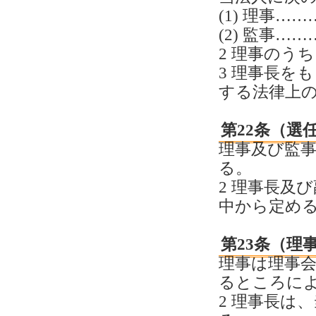
(1) 理事
(2) 監事…
2 理事のう
3 理事長を
する法律上
第22条（選
理事及び監
る。
2 理事長及
中から定め
第23条（理
理事は理事
るところに
2 理事長は