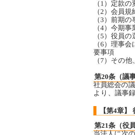
（1）定款の
（2）会員規
（3）前期の
（4）今期事
（5）役員の
（6）理事会
要事項
（7）その他
第20条（議
社員総会の
より、議事
【第4章】
第21条（役
当法人に次