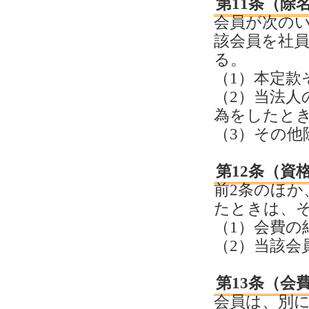
第11条（除
会員が次の
該会員を社
る。
（1）本定款
（2）当法人
為をしたと
（3）その
第12条（資
前2条のほ
たときは、
（1）会費の
（2）当該会
第13条（会
会員は、別