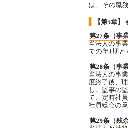
は、その職
【第5章】 
第27条（事
当法人の事業
での年1期と
第28条（事
当法人の事
度終了後、
し、監事の
て、定時社
社員総会の
第29条（残