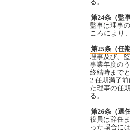
る。
第24条（監
監事は理事
ころにより
第25条（任
理事及び、監
事業年度の
終結時まで
2 任期満了
た理事の任
る。
第26条（退
役員は辞任
った場合に