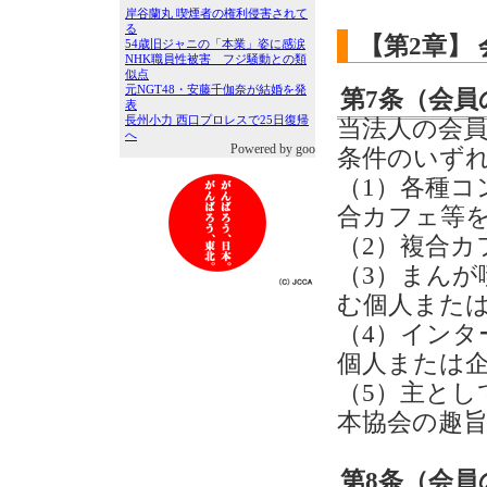
【第2章】 
第7条（会員
当法人の会
Powered by goo
条件のいず
（1）各種
合カフェ等
（2）複合カ
（3）まんが
む個人また
（4）イン
個人または
（5）主と
本協会の趣
第8条（会員