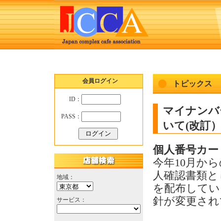
会員ログイン
トピックス
ID：
マイナンバ
PASS：
いて(改訂） (
個人番号カー
今年10月か
人確認書類と
地域：
を配布してい
針が変更され
サービス：