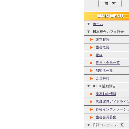
ホーム
日本複合カフェ協会
設立趣旨
協会概要
定款
役員・会員一覧
加盟店一覧
会員特典
JCCA 活動報告
業界動向情報
店舗運営ガイドライ
各種インフォメーシ
協会会員募集
許諾コンテンツ一覧