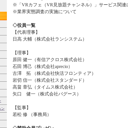
※「VRカフェ（VR見放題チャンネル）」サービス関連
※業界実態調査の実施について
◇役員一覧
【代表理事】
日高 大輔（株式会社ランシステム）
【理事】
原田 健一（有信アクロス株式会社）
石田 博己（株式会社aprecio）
古澤 拓 （株式会社快活フロンティア）
岩切 信一（株式会社スタンダード）
高畠 章弘（タイムス株式会社）
矢口 健一（株式会社バグース）
ン
【監事】
ョン
若松 修 （事務局）