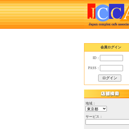
会員ログイン
ID：
PASS：
地域：
サービス：