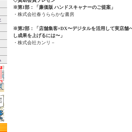
◇賛助会員プレゼン
※第1部：「廉価版 ハンドスキャナーのご提案」
・株式会社春うららかな書房
ツ
※第2部：「店舗集客×DX〜デジタルを活用して実店舗
し成果を上げるには〜」
・株式会社カンリ－
ム