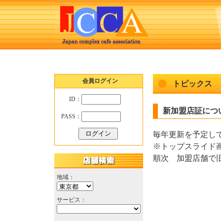
会員ログイン
トピックス
ID：
新加盟店証について 
PASS：
毎年更新を予定し
※トップスライド
順次 加盟店舗で
地域：
サービス：