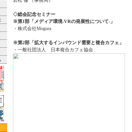
若松 修 （事務局）
◇総会記念セミナー
ツ
※第1部「メディア環境-VRの発展性について-」
・株式会社Mogura
※第2部「拡大するインバウンド需要と複合カフェ」
・一般社団法人 日本複合カフェ協会
ム