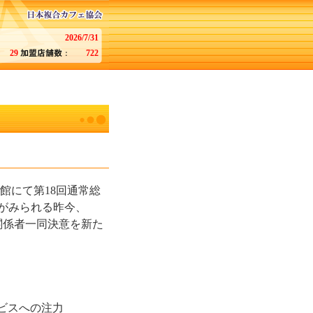
2026/7/31
29
722
館にて第18回通常総
がみられる昨今、
関係者一同決意を新た
ビスへの注力