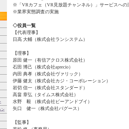
※「VRカフェ（VR見放題チャンネル）」サービスへの
※業界実態調査の実施
◇役員一覧
【代表理事】
日高 大輔（株式会社ランシステム）
【理事】
原田 健一（有信アクロス株式会社）
石田 博己（株式会社aprecio）
内田 典孝（株式会社ヴァリック）
伊藤 健太（株式会社カジ・コーポレーション）
岩切 信一（株式会社スタンダード）
高畠 章弘（タイムス株式会社）
水野 毅 （株式会社ビーアンドブイ）
ン
矢口 健一（株式会社バグース）
ョン
【監事】