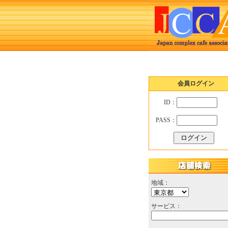
会員ログイン
ID：
PASS：
地域：
サービス：