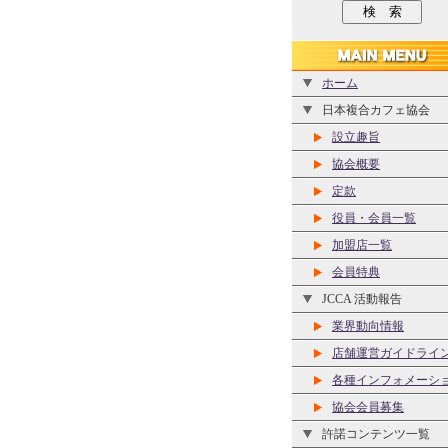
ホーム
日本複合カフェ協会
設立趣旨
協会概要
定款
役員・会員一覧
加盟店一覧
会員特典
JCCA 活動報告
業界動向情報
店舗運営ガイドライ
各種インフォメーシ
協会会員募集
許諾コンテンツ一覧