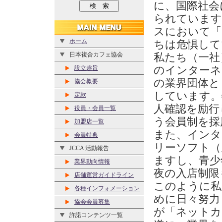
に、国際社会
られています
スにおいて「
ホーム
ちは危惧して
日本複合カフェ協会
私たち（一社
のインターネ
設立趣旨
の業界団体と
協会概要
しています。
定款
人確認を励行
役員・会員一覧
う会員制を採
加盟店一覧
また、インタ
会員特典
リーソフト（
JCCA 活動報告
ますし、青少
業界動向情報
夜の入店制限
店舗運営ガイドライン
このように私
各種インフォメーション
めに日々努力
協会会員募集
が「ネットカ
許諾コンテンツ一覧