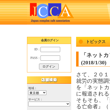
会員ログイン
トピックス
ID：
「ネットカ
PASS：
(2018/1/30)
さて、２０１
就労の実態調
を「ネットカ
地域：
に報道される
そもそも、「
サービス：
る亡命者』（