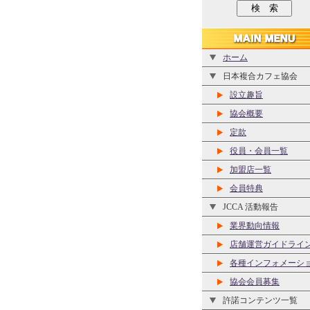
ホーム
日本複合カフェ協会
設立趣旨
協会概要
定款
役員・会員一覧
加盟店一覧
会員特典
JCCA 活動報告
業界動向情報
店舗運営ガイドライ
各種インフォメーシ
協会会員募集
許諾コンテンツ一覧