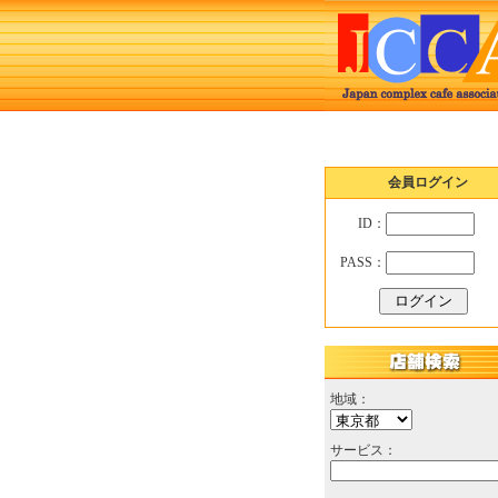
会員ログイン
ID：
PASS：
地域：
サービス：