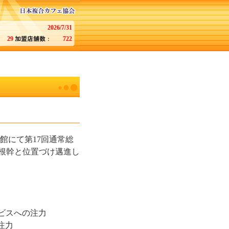
2026/7/31
29
722
館にて第17回通常総
根幹と位置づけ邁進し
ビスへの注力
注力