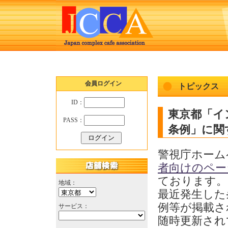
会員ログイン
トピックス
ID：
東京都「イ
PASS：
条例」に関する
警視庁ホーム
者向けのペー
ております。
地域：
最近発生した
例等が掲載さ
サービス：
随時更新され